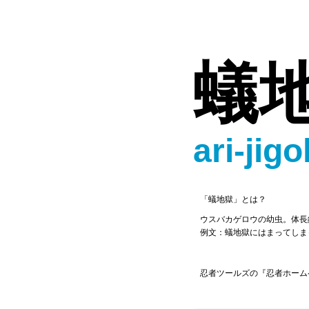
蟻
ari-jig
「蟻地獄」とは？
ウスバカゲロウの幼虫。体長
例文：蟻地獄にはまってしま
忍者ツールズの『忍者ホーム