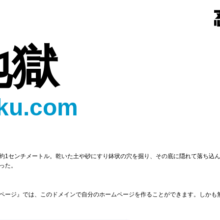
地獄
oku.com
約1センチメートル。乾いた土や砂にすり鉢状の穴を掘り、その底に隠れて落ち込
った。
ページ』では、このドメインで自分のホームページを作ることができます。しかも