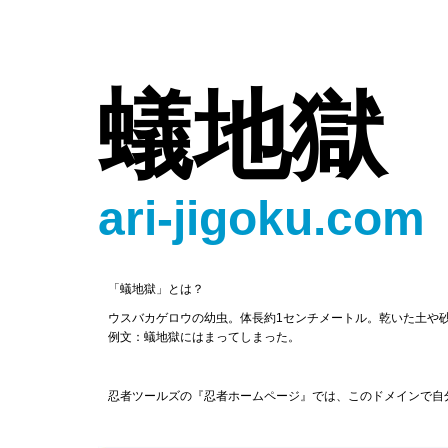
蟻地獄
ari-jigoku.com
「蟻地獄」とは？
ウスバカゲロウの幼虫。体長約1センチメートル。乾いた土や
例文：蟻地獄にはまってしまった。
忍者ツールズの『忍者ホームページ』では、このドメインで自